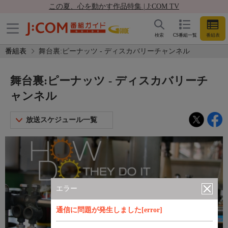
この夏、心を動かす作品特集 | J:COM TV
検索
CS番組一覧
番組表
番組表
舞台裏:ピーナッツ - ディスカバリーチャンネル
舞台裏:ピーナッツ - ディスカバリーチ
ャンネル
放送スケジュール一覧
エラー
通信に問題が発生しました[error]