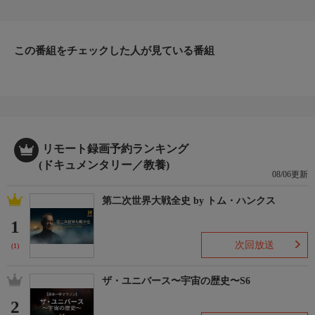
方法に迫る。世界では、毎年２９００万トン以上が生産されてい
るピーナッツ。アメリカで消費されるものの半分以上はジョージ
ア州で生産されているが、果たしてその栽培方法とは？アメリカ
では、毎年膨大な数の新製品が登場する。それらが発売される前
この番組をチェックした人が見ている番組
に、使用しても問題はないかを確認しているのが、イリノ
番組詳細
イ州にあるアメリカ保険業者安全試験所だ。それでは、どのよう
にして製品の安全性を調べるのだろうか？
リモート録画予約ランキング
(ドキュメンタリー／教養)
08/06更新
第二次世界大戦全史 by トム・ハンクス
1
次回放送
(1)
ザ・ユニバース〜宇宙の歴史〜S6
2