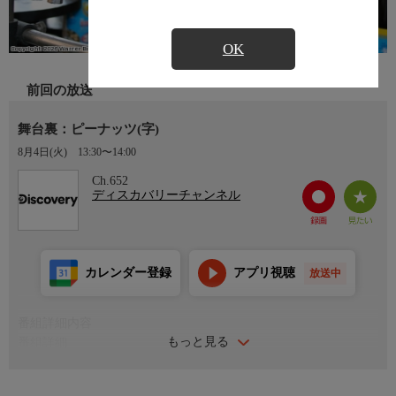
OK
前回の放送
舞台裏：ピーナッツ(字)
8月4日(火)
13:30〜14:00
Ch.652
ディスカバリーチャンネル
カレンダー登録
アプリ視聴
放送中
番組詳細内容
もっと見る
番組詳細
当たり前にある物の裏側にある驚くべきテクノロジーを紹介する
／今回は、ピーナッツの生産方法や、新製品の安全性を確認する