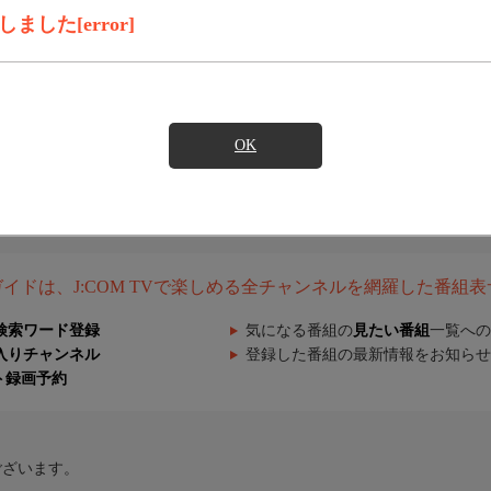
した[error]
OK
組ガイドは、J:COM TVで楽しめる全チャンネルを網羅した番組
検索ワード登録
気になる番組の
見たい番組
一覧への
入りチャンネル
登録した番組の最新情報をお知らせ
ト録画予約
ございます。