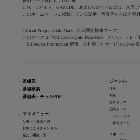
番組データ提供元：IPG Inc.
TiVo、Gガイド、G-GUIDE、およびGガイドロゴは、米国T
このホームページに掲載している記事・写真等あらゆる素
Official Program Data Mark（公式番組情報マーク）
このマークは「Official Program Data Mark」といい
「SI(Service Information)情報」を利用したサービ
番組表
ジャンル
番組検索
洋画
邦画
番組表・チラシPDF
海外ドラマ
国内ドラマ
マイメニュー
アジアドラマ
リモート録画予約
韓流まつり
お気に入りチャンネル
スポーツ
見たい番組一覧