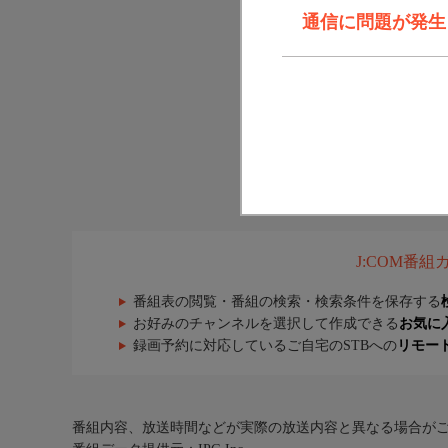
通信に問題が発生しま
J:COM番
番組表の閲覧・番組の検索・検索条件を保存する
お好みのチャンネルを選択して作成できる
お気に
録画予約に対応しているご自宅のSTBへの
リモー
番組内容、放送時間などが実際の放送内容と異なる場合が