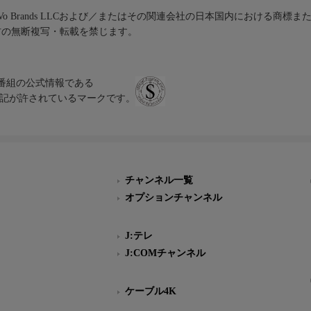
iVo Brands LLCおよび／またはその関連会社の日本国内における商標
材の無断複写・転載を禁じます。
、テレビ番組の公式情報である
スにのみ表記が許されているマークです。
チャンネル一覧
オプションチャンネル
J:テレ
J:COMチャンネル
ケーブル4K