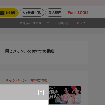
CS番組一覧
加入案内
番組表
地域変更
ログイン
設定地域：
東京 東エリア
同じジャンルのおすすめ番組
キャンペーン・お得な情報