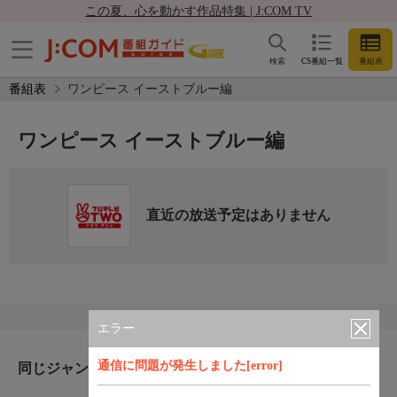
この夏、心を動かす作品特集 | J:COM TV
検索
CS番組一覧
番組表
番組表
ワンピース イーストブルー編
ワンピース イーストブルー編
直近の放送予定はありません
エラー
通信に問題が発生しました[error]
同じジャンルのおすすめ番組