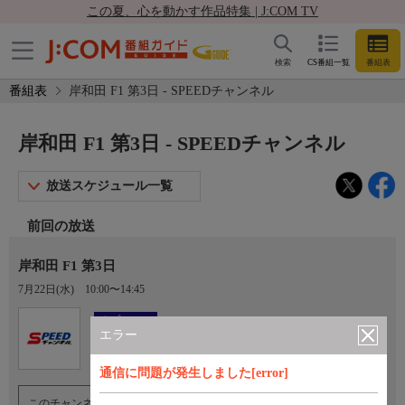
この夏、心を動かす作品特集 | J:COM TV
検索
CS番組一覧
番組表
番組表
岸和田 F1 第3日 - SPEEDチャンネル
岸和田 F1 第3日 - SPEEDチャンネル
放送スケジュール一覧
前回の放送
岸和田 F1 第3日
7月22日(水)
10:00〜14:45
Ch.923
オプション
SPEEDチャンネル
エラー
通信に問題が発生しました[error]
このチャンネルのご視聴には、オプションチャンネル(有料)のご契約が