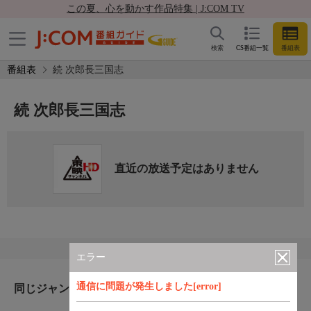
この夏、心を動かす作品特集 | J:COM TV
検索
CS番組一覧
番組表
番組表
続 次郎長三国志
続 次郎長三国志
直近の放送予定はありません
エラー
通信に問題が発生しました[error]
同じジャンルのおすすめ番組