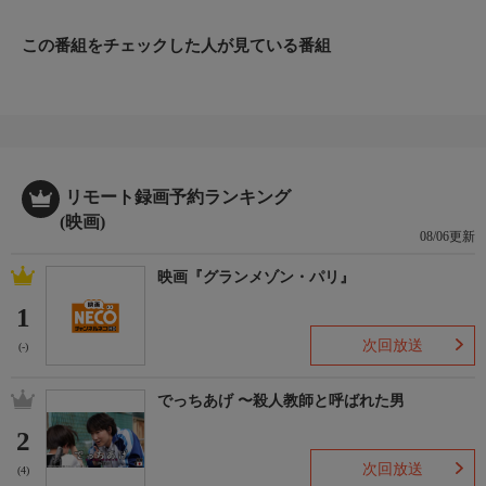
気づき、部屋の階数を確認する…。何百室もあるマンションの真
下で起きた事件にもかかわらず、証人は現れない。身の危険を感
この番組をチェックした人が見ている番組
じ、知らない素振りを決め込むサンフンだったが、殺人鬼だけは
確信していた――彼が目撃者であると。（2018年/韓）
▼監督・出演
■監督
チョ・ギュジャン
■出演
イ・ソンミン、キム・サンホ、チン・ギョン、クァク・シヤン
リモート録画予約ランキング
(映画)
08/06更新
映画『グランメゾン・パリ』
1
次回放送
(-)
でっちあげ 〜殺人教師と呼ばれた男
2
次回放送
(4)