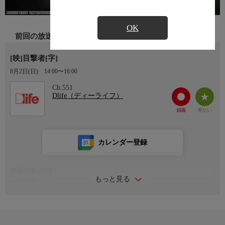
OK
前回の放送
[映]目撃者[字]
8月2日(日)
14:00〜16:00
Ch.551
Dlife（ディーライフ）
カレンダー登録
番組詳細内容
もっと見る
▼番組概要
深夜に泥酔状態で帰宅したサンフンは、かすかな悲鳴を耳にす
る。恐る恐るベランダに出ると、女がある男に殴り殺されている
ところを目撃。次の瞬間、殺人鬼は、サンフンの部屋の明かりに