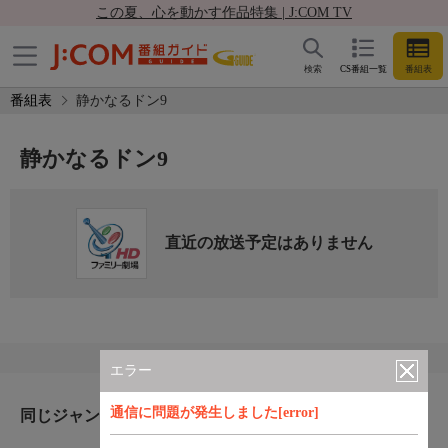
この夏、心を動かす作品特集 | J:COM TV
検索
CS番組一覧
番組表
番組表
静かなるドン9
静かなるドン9
直近の放送予定はありません
エラー
通信に問題が発生しました[error]
同じジャンルのおすすめ番組