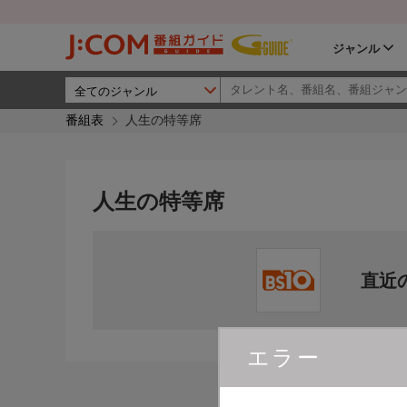
ジャンル
番組表
人生の特等席
人生の特等席
直近
エラー