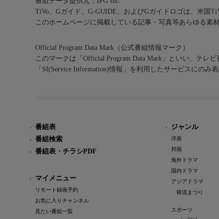
番組データ提供元：IPG Inc.
TiVo、Gガイド、G-GUIDE、およびGガイドロゴは、米国T
このホームページに掲載している記事・写真等あらゆる素
Official Program Data Mark（公式番組情報マーク）
このマークは「Official Program Data Mark」といい
「SI(Service Information)情報」を利用したサービ
番組表
ジャンル
番組検索
洋画
邦画
番組表・チラシPDF
海外ドラマ
国内ドラマ
マイメニュー
アジアドラマ
リモート録画予約
韓流まつり
お気に入りチャンネル
スポーツ
見たい番組一覧