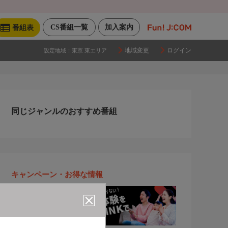
CS番組一覧
加入案内
番組表
地域変更
ログイン
設定地域：
東京 東エリア
同じジャンルのおすすめ番組
キャンペーン・お得な情報