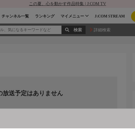
この夏、心を動かす作品特集 | J:COM TV
チャンネル一覧
ランキング
マイメニュー
J:COM STREAM
詳細検索
の放送予定はありません