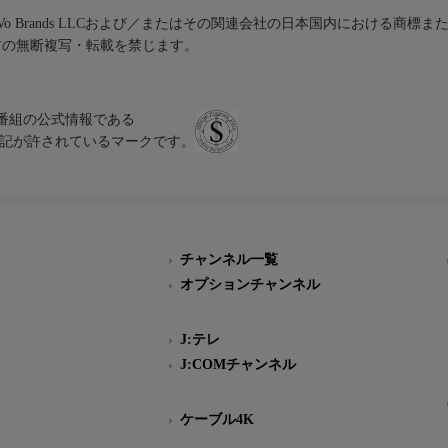
iVo Brands LLCおよび／またはその関連会社の日本国内における商標
材の無断複写・転載を禁じます。
、テレビ番組の公式情報である
スにのみ表記が許されているマークです。
チャンネル一覧
オプションチャンネル
J:テレ
J:COMチャンネル
ケーブル4K