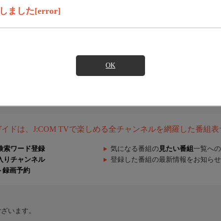
した[error]
OK
組ガイドは、J:COM TVで楽しめる全チャンネルを網羅した番組
検索ワード登録
気になる番組の
見たい番組
一覧への
入りチャンネル
登録した番組の最新情報をお知らせ
ト録画予約
ございます。