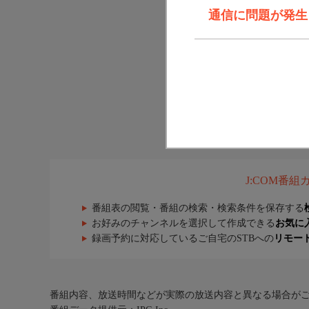
通信に問題が発生しま
J:COM番
番組表の閲覧・番組の検索・検索条件を保存する
お好みのチャンネルを選択して作成できる
お気に
録画予約に対応しているご自宅のSTBへの
リモー
番組内容、放送時間などが実際の放送内容と異なる場合が