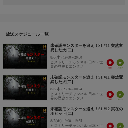
2006年、メイン州とミネソタ州でペットが次々と殺される事件が
発生。犯人は得体の知れない動物と言われ、ある日、その一匹が
車に轢かれ死亡した。この奇妙な生物の正体を突き止めるべく、
死骸のDNA鑑定を行い、未だ生き残るペット殺しを捕獲するため
の作戦が立てられる。
放送スケジュール一覧
未確認モンスターを追え！S1 #11 突然変
異した犬[二]
8/6(木)
19:00～20:00
ヒストリーチャンネル 日本・世
界の歴史＆エンタメ
未確認モンスターを追え！S1 #11 突然変
異した犬[二]
8/6(木)
23:36～00:24
ヒストリーチャンネル 日本・世
界の歴史＆エンタメ
未確認モンスターを追え！S1 #12 実在の
ホビット[二]
8/7(金)
19:00～19:55
ヒストリーチャンネル 日本・世