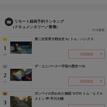
リモート録画予約ランキング
(ドキュメンタリー／教養)
07/30更新
第二次世界大戦全史 by トム・ハンクス
1
次回放送
(1)
ザ・ユニバース〜宇宙の歴史〜S6
2
次回放送
(-)
ポンペイの失われた物語 WITH トム・ヒドル
ストン 声:平川大輔
3