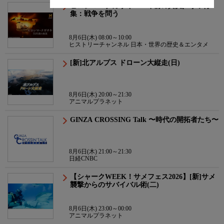
ヒロシマ・ナガサキ：75年前の真実[二] ◆特
集：戦争を問う
8月6日(木) 08:00～10:00
ヒストリーチャンネル 日本・世界の歴史＆エンタメ
[新]北アルプス ドローン大縦走(日)
8月6日(木) 20:00～21:30
アニマルプラネット
GINZA CROSSING Talk 〜時代の開拓者たち〜
8月6日(木) 21:00～21:30
日経CNBC
【シャークWEEK！サメフェス2026】[新]サメ
襲撃からのサバイバル術(二)
8月6日(木) 23:00～00:00
アニマルプラネット