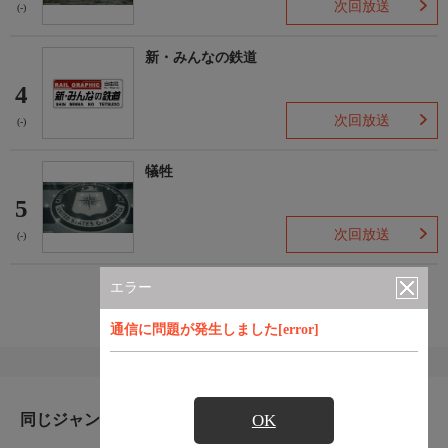
次回放送
(-)
新・みんなの鉄道
4
次回放送
(-)
犠牲
5
次回放送
(-)
エラー
もっと見る
通信に問題が発生しました[error]
OK
同じジャンルのおすすめ番組