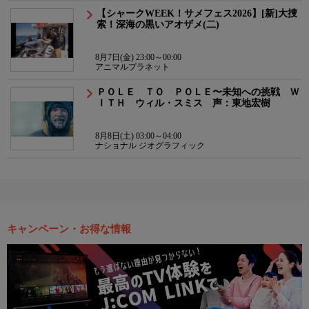
【シャークWEEK！サメフェス2026】[新]大捜
索！深海の黒いアオザメ(二)
8月7日(金) 23:00～00:00
アニマルプラネット
ＰＯＬＥ ＴＯ ＰＯＬＥ〜未知への挑戦 Ｗ
ＩＴＨ ウィル・スミス 声：東地宏樹
8月8日(土) 03:00～04:00
ナショナル ジオグラフィック
キャンペーン・お得な情報