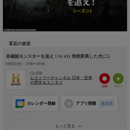
直近の放送
未確認モンスターを追え！S1 #11 突然変異した犬[二]
8月6日(木)
19:00〜20:00
Ch.650
ヒストリーチャンネル 日本・世界
の歴史＆エンタメ
カレンダー登録
アプリ視聴
放送前
番組詳細内容
もっと見る
番組内容