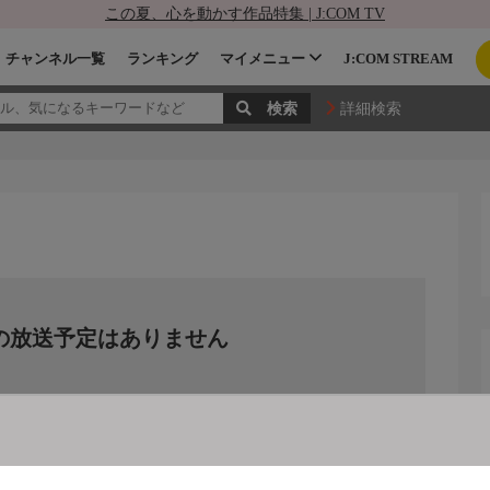
この夏、心を動かす作品特集 | J:COM TV
チャンネル一覧
ランキング
マイメニュー
J:COM STREAM
詳細検索
の放送予定はありません