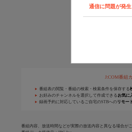
通信に問題が発生しま
J:COM番
番組表の閲覧・番組の検索・検索条件を保存する
お好みのチャンネルを選択して作成できる
お気に
録画予約に対応しているご自宅のSTBへの
リモー
番組内容、放送時間などが実際の放送内容と異なる場合が