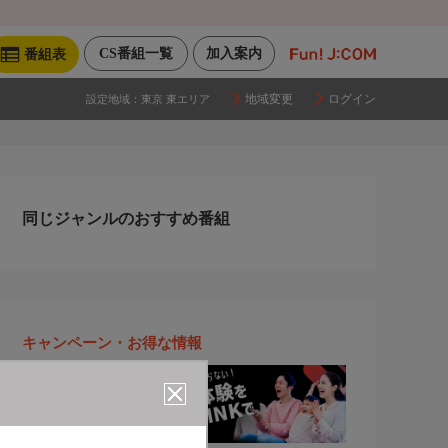
CS番組一覧
加入案内
番組表
地域変更
ログイン
設定地域：
東京 東エリア
同じジャンルのおすすめ番組
キャンペーン・お得な情報