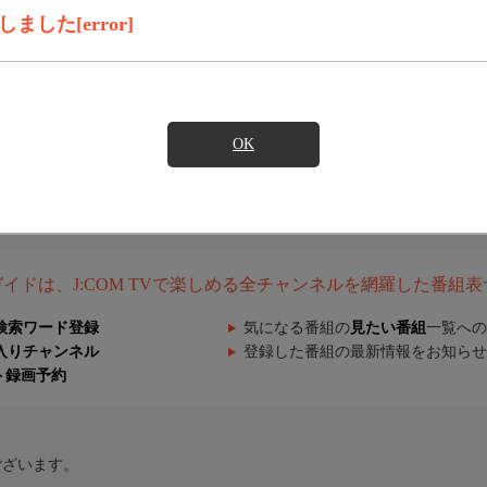
した[error]
OK
組ガイドは、J:COM TVで楽しめる全チャンネルを網羅した番組
検索ワード登録
気になる番組の
見たい番組
一覧への
入りチャンネル
登録した番組の最新情報をお知らせ
ト録画予約
ございます。