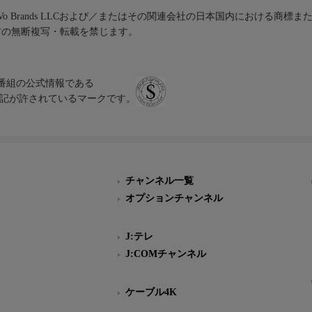
iVo Brands LLCおよび／またはその関連会社の日本国内における商標
材の無断複写・転載を禁じます。
、テレビ番組の公式情報である
スにのみ表記が許されているマークです。
チャンネル一覧
オプションチャンネル
J:テレ
J:COMチャンネル
ケーブル4K