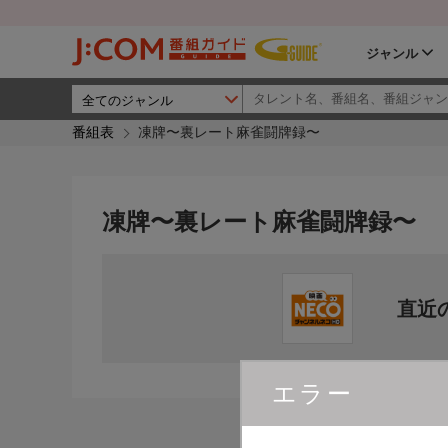
ジャンル
番組表
凍牌〜裏レート麻雀闘牌録〜
凍牌〜裏レート麻雀闘牌録〜
直近
エラー