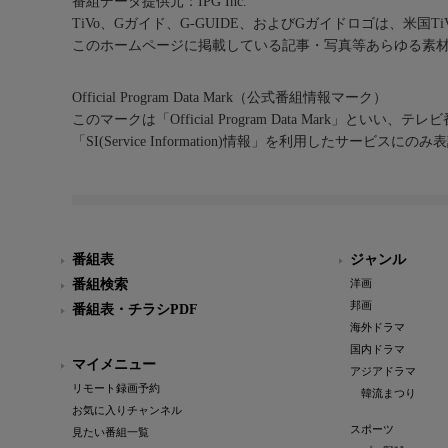
番組データ提供元：IPG Inc.
TiVo、Gガイド、G-GUIDE、およびGガイドロゴは、米国T
このホームページに掲載している記事・写真等あらゆる素
Official Program Data Mark（公式番組情報マーク）
このマークは「Official Program Data Mark」といい
「SI(Service Information)情報」を利用したサービ
番組表
ジャンル
番組検索
洋画
邦画
番組表・チラシPDF
海外ドラマ
国内ドラマ
マイメニュー
アジアドラマ
リモート録画予約
韓流まつり
お気に入りチャンネル
スポーツ
見たい番組一覧