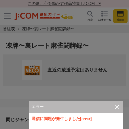
この夏、心を動かす作品特集 | J:COM TV
検索
CS番組一覧
番組表
番組表
凍牌〜裏レート麻雀闘牌録〜
凍牌〜裏レート麻雀闘牌録〜
直近の放送予定はありません
エラー
通信に問題が発生しました[error]
同じジャンルのおすすめ番組