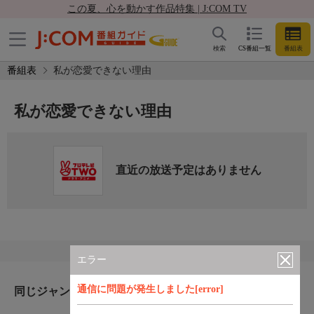
この夏、心を動かす作品特集 | J:COM TV
検索
CS番組一覧
番組表
番組表
私が恋愛できない理由
私が恋愛できない理由
直近の放送予定はありません
エラー
通信に問題が発生しました[error]
同じジャンルのおすすめ番組