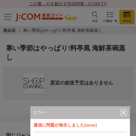
この夏、心を動かす作品特集 | J:COM TV
検索
CS番組一覧
番組表
番組表
寒い季節はやっぱり!料亭風 海鮮茶碗蒸し
寒い季節はやっぱり!料亭風 海鮮茶碗蒸
し
直近の放送予定はありません
エラー
通信に問題が発生しました[error]
同じジャンルのおすすめ番組