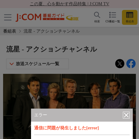
この夏、心を動かす作品特集 | J:COM TV
検索
CS番組一覧
番組表
番組表
流星 - アクションチャンネル
流星 - アクションチャンネル
放送スケジュール一覧
エラー
通信に問題が発生しました[error]