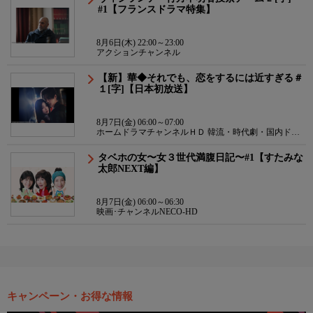
#1【フランスドラマ特集】
8月6日(木) 22:00～23:00
アクションチャンネル
【新】華◆それでも、恋をするには近すぎる＃
１[字]【日本初放送】
8月7日(金) 06:00～07:00
ホームドラマチャンネルＨＤ 韓流・時代劇・国内ドラ
マ
タベホの女〜女３世代満腹日記〜#1【すたみな
太郎NEXT編】
8月7日(金) 06:00～06:30
映画･チャンネルNECO-HD
キャンペーン・お得な情報