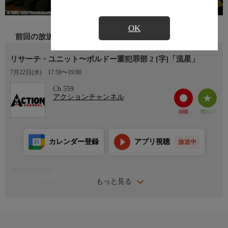
OK
前回の放送
リサーチ・ユニット〜ボルドー重犯罪部 2 [字]「流星」
7月22日(水)
17:50〜19:00
Ch.559
アクションチャンネル
カレンダー登録
アプリ視聴
放送中
番組詳細内容
もっと見る
▼番組詳細▼
将来有望な短距離走選手ロバンが橋から転落して死んでいるのが
見つかる。欄干に足跡や指紋がないなど不審な点が多いことか
ら、自殺を装った殺人事件と思われた。調べを進める中で、ロバ
ンには秘密の恋人がいたことや、新しいコーチと契約を結んでい