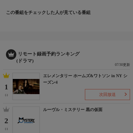
たことが判明する。同じ頃ランゴワランの川沿いで釣り人が射殺
される事件が発生。被害者の容貌がアンジェリの元夫ピエールに
この番組をチェックした人が見ている番組
そっくりだったことから、事件は予想外の展開を見せる。
▼▼▼▼▼▼
出演：サヴィエ・ドリュック（マルタン・ベルニエ役）、ヴィル
ジニー・カリアーリ（マチルド・デルマス役）、カメル・ベルガ
ジ（エンゾ・ゲマラ役）、クリステル・ラボード（ナディア・ア
ンジェリ役）、ジャン＝パスカル・ラコスト（リュック・イラン
リモート録画予約ランキング
ドネア役）、クリスチャン・シニジェ（デルヴィル大佐役）
(ドラマ)
製作総指揮：ドミニク・ランスロット
07/30更新
製作年：2007年 話数：シーズン2 8話
エレメンタリー ホームズ&ワトソン in NY シ
ーズン4
1
次回放送
(-)
ルーヴル・ミステリー 黒の仮面
2
(-)