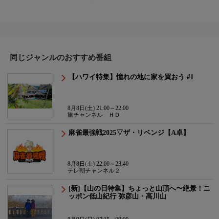
同じジャンルのおすすめ番組
【ハワイ特集】憧れの地に家を買おう #1
8月8日(土) 21:00～22:00
旅チャンネル ＨＤ
麻雀最強戦2025▽ザ・リベンジ【A卓】
8月8日(土) 22:00～23:40
テレ朝チャンネル２
[新]【山の日特集】ちょっと山頂へ〜絶景！ニ
ッポン低山紀行 弥彦山・高川山