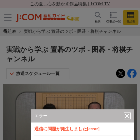
この夏、心を動かす作品特集 | J:COM TV
検索
CS番組一覧
番組表
番組表
実戦から学ぶ 置碁のツボ - 囲碁・将棋チャンネル
実戦から学ぶ 置碁のツボ - 囲碁・将棋チ
ャンネル
放送スケジュール一覧
エラー
通信に問題が発生しました[error]