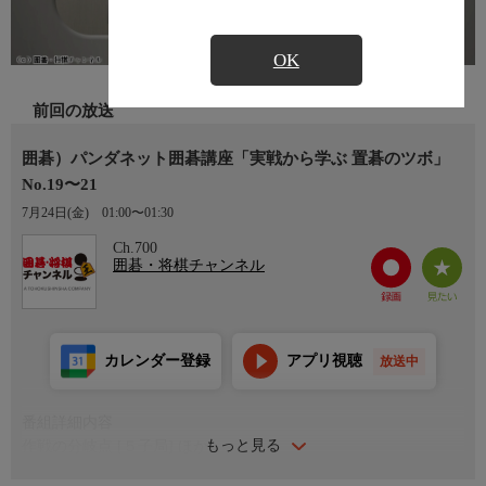
OK
前回の放送
囲碁）パンダネット囲碁講座「実戦から学ぶ 置碁のツボ」
No.19〜21
7月24日(金)
01:00〜01:30
Ch.700
囲碁・将棋チャンネル
カレンダー登録
アプリ視聴
放送中
番組詳細内容
もっと見る
作戦の分岐点 [５子局] ほか
講 師：石田篤司九段