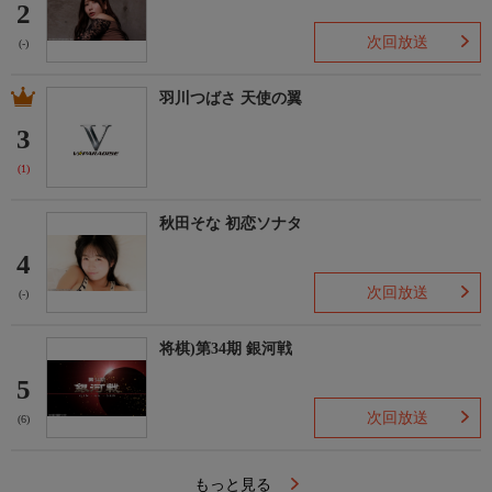
2
次回放送
(-)
羽川つばさ 天使の翼
3
(1)
秋田そな 初恋ソナタ
4
次回放送
(-)
将棋)第34期 銀河戦
5
次回放送
(6)
もっと見る