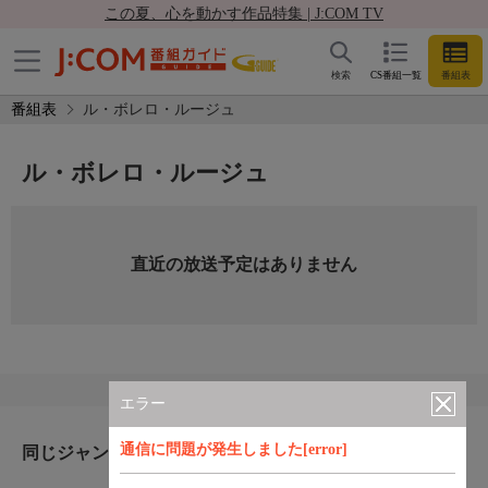
この夏、心を動かす作品特集 | J:COM TV
検索
CS番組一覧
番組表
番組表
ル・ボレロ・ルージュ
ル・ボレロ・ルージュ
直近の放送予定はありません
エラー
通信に問題が発生しました[error]
同じジャンルのおすすめ番組