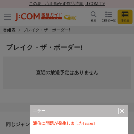
この夏、心を動かす作品特集 | J:COM TV
検索
CS番組一覧
番組表
番組表
ブレイク・ザ・ボーダー!
ブレイク・ザ・ボーダー!
直近の放送予定はありません
エラー
通信に問題が発生しました[error]
同じジャンルのおすすめ番組