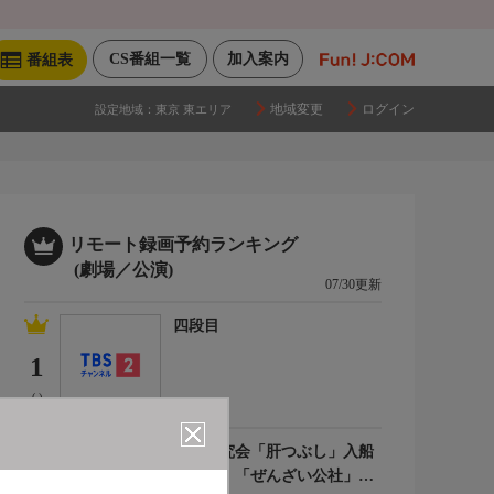
CS番組一覧
加入案内
番組表
地域変更
ログイン
設定地域：
東京 東エリア
リモート録画予約ランキング
(劇場／公演)
07/30更新
四段目
1
(-)
落語研究会「肝つぶし」入船
亭扇遊、「ぜんざい公社」柳
2