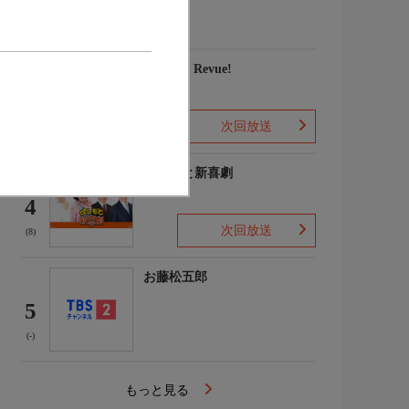
家権太楼 ほか
(-)
愛, Love Revue!
3
次回放送
(-)
よしもと新喜劇
4
次回放送
(8)
お藤松五郎
5
(-)
もっと見る