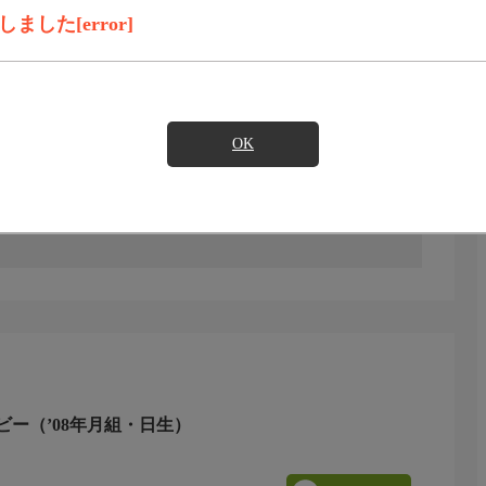
見たい
した[error]
)のご契約が必要となります。
OK
に、アメリカン・ドリームを追い求めた男の青春を華やかに
 他（149分）
ー（’08年月組・日生）