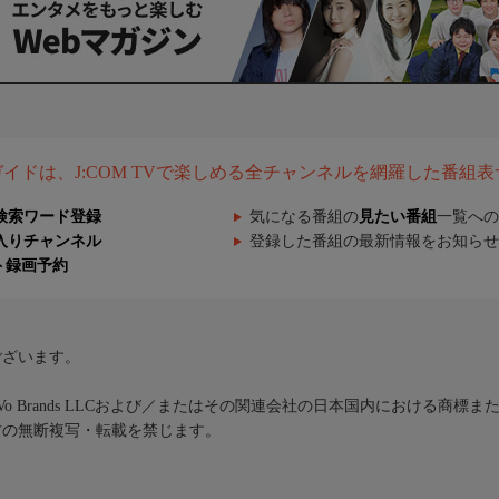
組ガイドは、J:COM TVで楽しめる全チャンネルを網羅した番組
検索ワード登録
気になる番組の
見たい番組
一覧への
入りチャンネル
登録した番組の最新情報をお知らせ
ト録画予約
ございます。
iVo Brands LLCおよび／またはその関連会社の日本国内における商標
材の無断複写・転載を禁じます。