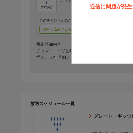
Ch.760
タカラヅカ・スカイ・ステージ
通信に問題が発生しま
このチャンネルのご視聴には、オプションチャンネル(有料
お申し込みはこちら
ご利用料金はこちら
番組詳細内容
ジャズ・エイジと呼ばれた狂乱の1920年代を背景
描く。'08年月組／日生／出演：瀬奈じゅん、城咲あい
放送スケジュール一覧
グレート・ギャツビ