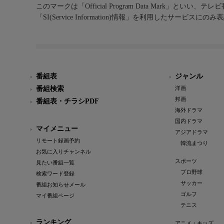
このマークは「Official Program Data Mark」といい
「SI(Service Information)情報」を利用したサービ
番組表
ジャンル
番組検索
洋画
邦画
番組表・チラシPDF
海外ドラマ
国内ドラマ
マイメニュー
アジアドラマ
リモート録画予約
韓流まつり
お気に入りチャンネル
スポーツ
見たい番組一覧
プロ野球
検索ワード登録
サッカー
番組お知らせメール
ゴルフ
マイ番組ページ
テニス
ランキング
アニメ・キッズ