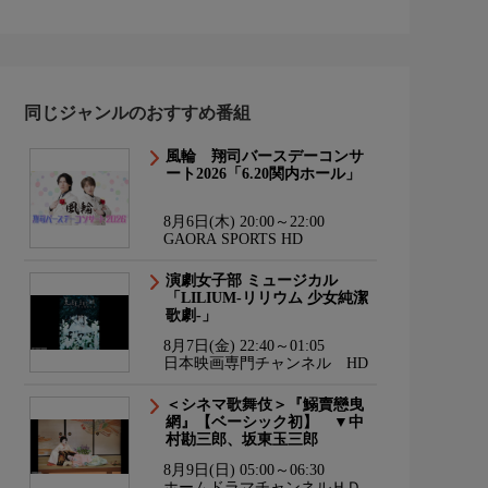
同じジャンルのおすすめ番組
風輪 翔司バースデーコンサ
ート2026「6.20関内ホール」
8月6日(木) 20:00～22:00
GAORA SPORTS HD
演劇女子部 ミュージカル
「LILIUM-リリウム 少女純潔
歌劇-」
8月7日(金) 22:40～01:05
日本映画専門チャンネル HD
＜シネマ歌舞伎＞『鰯賣戀曳
網』【ベーシック初】 ▼中
村勘三郎、坂東玉三郎
8月9日(日) 05:00～06:30
ホームドラマチャンネルＨＤ