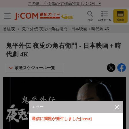
この夏、心を動かす作品特集 | J:COM TV
検索
CS番組一覧
番組表
番組表
鬼平外伝 夜兎の角右衛門 - 日本映画＋時代劇 4K
鬼平外伝 夜兎の角右衛門 - 日本映画＋時
代劇 4K
放送スケジュール一覧
エラー
通信に問題が発生しました[error]