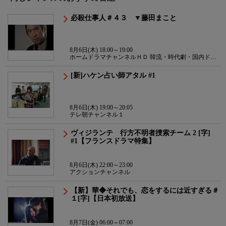
必殺仕事人＃４３ ▼藤田まこと
8月6日(木) 18:00～19:00
ホームドラマチャンネルＨＤ 韓流・時代劇・国内ドラ
マ
[新]ハケン占い師アタル #1
8月6日(木) 19:00～20:05
テレ朝チャンネル１
ヴィジランテ 行方不明者捜索チーム 2 [字]
#1【フランスドラマ特集】
8月6日(木) 22:00～23:00
アクションチャンネル
【新】華◆それでも、恋をするには近すぎる＃
１[字]【日本初放送】
8月7日(金) 06:00～07:00