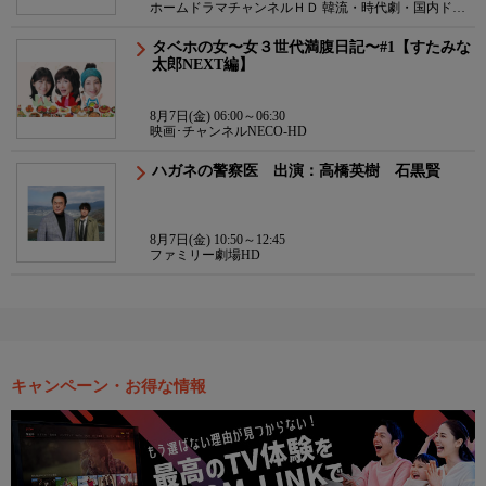
ホームドラマチャンネルＨＤ 韓流・時代劇・国内ドラ
マ
タベホの女〜女３世代満腹日記〜#1【すたみな
太郎NEXT編】
8月7日(金) 06:00～06:30
映画･チャンネルNECO-HD
ハガネの警察医 出演：高橋英樹 石黒賢
8月7日(金) 10:50～12:45
ファミリー劇場HD
キャンペーン・お得な情報