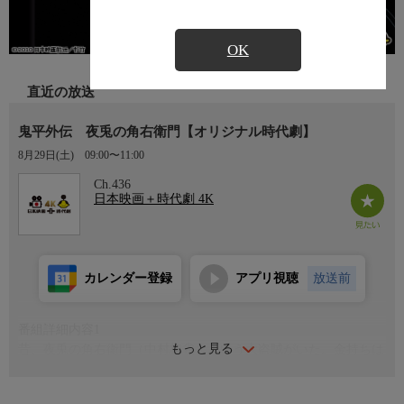
OK
直近の放送
鬼平外伝 夜兎の角右衛門【オリジナル時代劇】
8月29日(土)
09:00〜11:00
Ch.436
日本映画＋時代劇 4K
カレンダー登録
アプリ視聴
放送前
番組詳細内容1
もっと見る
昔、夜兎の角右衛門（中村梅雀）という大盗賊がいた。金持ちは
世の中から金銭を奪って私腹を肥やしている。その金と力のある
やつらから盗み取るということは単に盗み返すだけのことだから