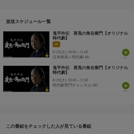
悪いことではない――。そんな盗人にも三分の理があるという理
屈で、お務めならぬ"お盗め"と称して盗賊を続ける角右衛門だっ
た。その角右衛門には、先代・夜兎の角五郎（中村敦夫）から受
け継ぎ、自分とその一味に厳しく課す三つの掟があった。
放送スケジュール一覧
鬼平外伝 夜兎の角右衛門【オリジナル
時代劇】
番組詳細内容2
4K
この夜兎の掟を守ってきた角右衛門は、一度もお縄をかけられた
8/29(土)
09:00～11:00
ことがない。それ故、先代同様に畳の上で往生できるものと思っ
日本映画＋時代劇 4K
ていた。ある日、町で拾った大金を落とし主に返す女乞食・おこ
う（荻野目慶子）の姿に心打たれた角右衛門は、料理屋でおこう
鬼平外伝 夜兎の角右衛門【オリジナル
時代劇】
に鰻をふるまう。おこうには片腕がなかった。聞けば、七年前に
8/29(土)
09:00～11:00
奉公していた駿河の紙問屋で、押し入った盗賊の手下のひとりに
時代劇専門チャンネル HD
斬り落とされたという。角右衛門はわが耳を疑った。あのお盗め
はまさに角右衛門らの仕業だったが、その際、手下の綱六が鉄の
掟を破り、なんの罪もないおこうの右腕を斬り落としていたの
だ。角右衛門は盗人の面よごしになったとして、一味を解散し、
特別警察ともいうべき火付盗賊改方へ名乗り出ることを決意す
る…。果たして、大盗賊の掟を破った角右衛門の人生の結末
この番組をチェックした人が見ている番組
は…。