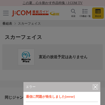
この夏、心を動かす作品特集 | J:COM TV
検索
CS番組一覧
番組表
番組表
スカーフェイス
スカーフェイス
直近の放送予定はありません
エラー
通信に問題が発生しました[error]
同じジャンルのおすすめ番組