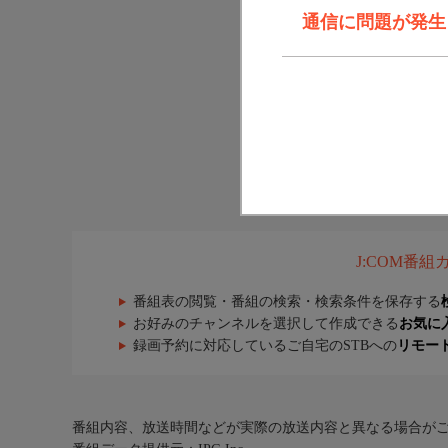
通信に問題が発生しま
J:COM番
番組表の閲覧・番組の検索・検索条件を保存する
お好みのチャンネルを選択して作成できる
お気に
録画予約に対応しているご自宅のSTBへの
リモー
番組内容、放送時間などが実際の放送内容と異なる場合が