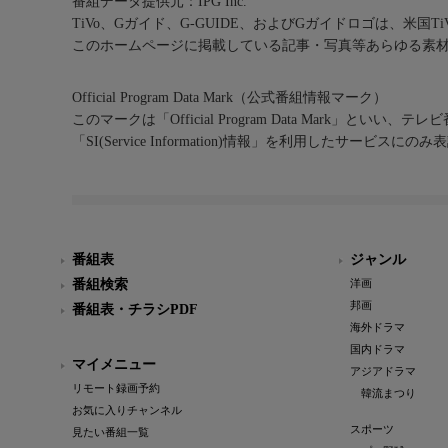
番組データ提供元：IPG Inc.
TiVo、Gガイド、G-GUIDE、およびGガイドロゴは、米国T
このホームページに掲載している記事・写真等あらゆる素
Official Program Data Mark（公式番組情報マーク）
このマークは「Official Program Data Mark」といい
「SI(Service Information)情報」を利用したサービ
番組表
ジャンル
番組検索
洋画
邦画
番組表・チラシPDF
海外ドラマ
国内ドラマ
マイメニュー
アジアドラマ
リモート録画予約
韓流まつり
お気に入りチャンネル
スポーツ
見たい番組一覧