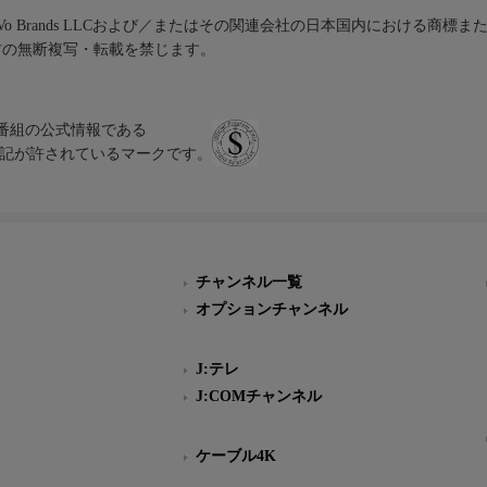
iVo Brands LLCおよび／またはその関連会社の日本国内における商標
材の無断複写・転載を禁じます。
、テレビ番組の公式情報である
スにのみ表記が許されているマークです。
チャンネル一覧
オプションチャンネル
J:テレ
J:COMチャンネル
ケーブル4K