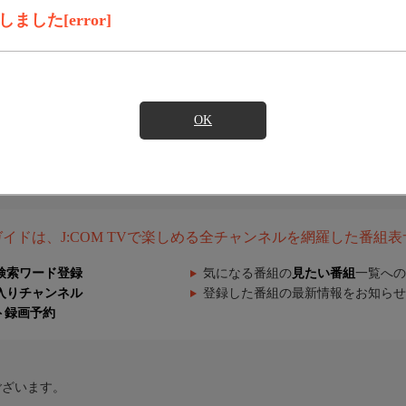
した[error]
OK
組ガイドは、J:COM TVで楽しめる全チャンネルを網羅した番組
検索ワード登録
気になる番組の
見たい番組
一覧への
入りチャンネル
登録した番組の最新情報をお知らせ
ト録画予約
ございます。