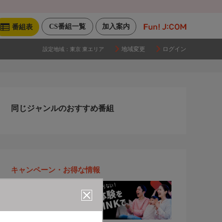
CS番組一覧
加入案内
番組表
地域変更
ログイン
設定地域：
東京 東エリア
同じジャンルのおすすめ番組
キャンペーン・お得な情報