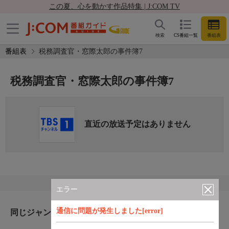
この夏、心を動かす作品特集 | J:COM TV
検索
CS番組一覧
番組表
番組表
税務調査官・窓際太郎の事件簿7
税務調査官・窓際太郎の事件簿7
直近の放送予定はありません
エラー
通信に問題が発生しました[error]
同じジャンルのおすすめ番組