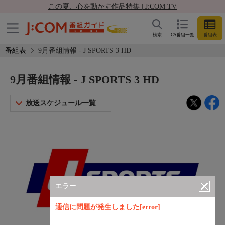
この夏、心を動かす作品特集 | J:COM TV
検索
CS番組一覧
番組表
番組表
9月番組情報 - J SPORTS 3 HD
9月番組情報 - J SPORTS 3 HD
放送スケジュール一覧
エラー
通信に問題が発生しました[error]