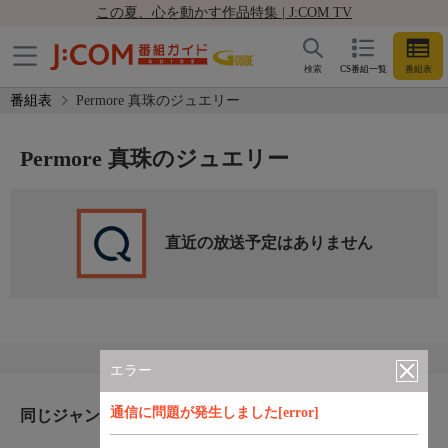
この夏、心を動かす作品特集 | J:COM TV
検索
CS番組一覧
番組表
番組表
Permore 真珠のジュエリー
Permore 真珠のジュエリー
直近の放送予定はありません
エラー
通信に問題が発生しました[error]
同じジャンルのおすすめ番組