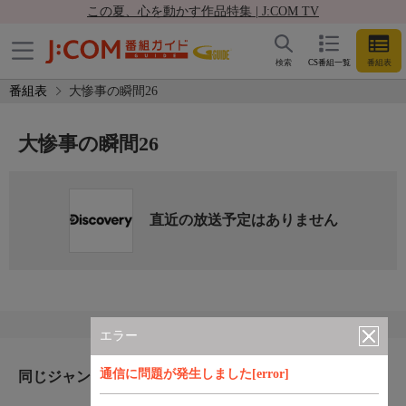
この夏、心を動かす作品特集 | J:COM TV
検索
CS番組一覧
番組表
番組表
大惨事の瞬間26
大惨事の瞬間26
直近の放送予定はありません
エラー
通信に問題が発生しました[error]
同じジャンルのおすすめ番組