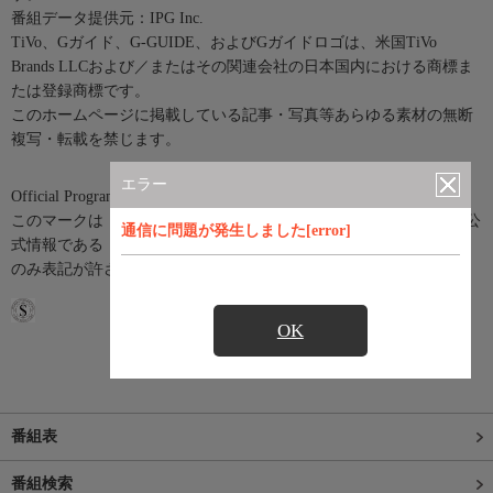
番組データ提供元：IPG Inc.
TiVo、Gガイド、G-GUIDE、およびGガイドロゴは、米国TiVo
Brands LLCおよび／またはその関連会社の日本国内における商標ま
たは登録商標です。
このホームページに掲載している記事・写真等あらゆる素材の無断
複写・転載を禁じます。
エラー
Official Program Data Mark（公式番組情報マーク）
このマークは「Official Program Data Mark」といい、テレビ番組の公
通信に問題が発生しました[error]
式情報である「SI(Service Information)情報」を利用したサービスに
のみ表記が許されているマークです。
OK
番組表
番組検索