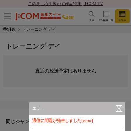
この夏、心を動かす作品特集 | J:COM TV
検索
CS番組一覧
番組表
番組表
トレーニング デイ
トレーニング デイ
直近の放送予定はありません
エラー
通信に問題が発生しました[error]
同じジャンルのおすすめ番組