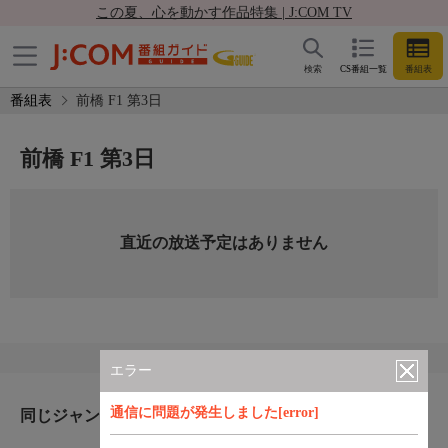
この夏、心を動かす作品特集 | J:COM TV
検索
CS番組一覧
番組表
番組表
前橋 F1 第3日
前橋 F1 第3日
直近の放送予定はありません
エラー
通信に問題が発生しました[error]
同じジャンルのおすすめ番組