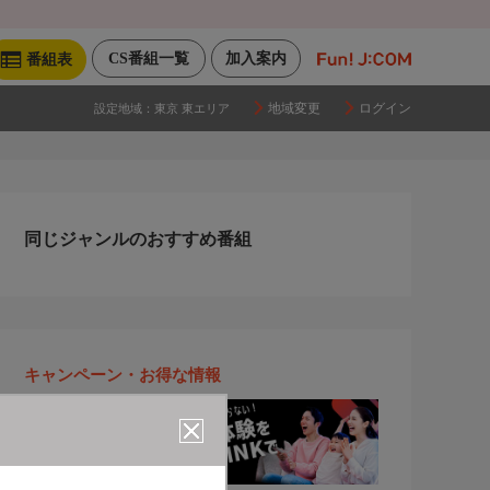
CS番組一覧
加入案内
番組表
地域変更
ログイン
設定地域：
東京 東エリア
同じジャンルのおすすめ番組
キャンペーン・お得な情報