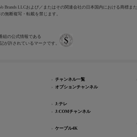
iVo Brands LLCおよび／またはその関連会社の日本国内における商標
材の無断複写・転載を禁じます。
、テレビ番組の公式情報である
スにのみ表記が許されているマークです。
チャンネル一覧
オプションチャンネル
J:テレ
J:COMチャンネル
ケーブル4K