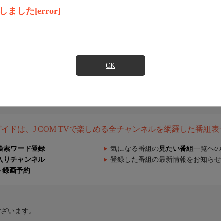
した[error]
OK
組ガイドは、J:COM TVで楽しめる全チャンネルを網羅した番組
検索ワード登録
気になる番組の
見たい番組
一覧への
入りチャンネル
登録した番組の最新情報をお知らせ
ト録画予約
ございます。