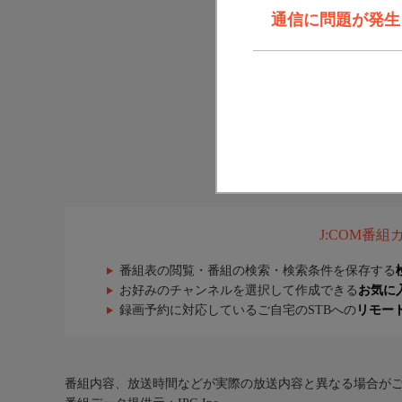
通信に問題が発生しま
J:COM番
番組表の閲覧・番組の検索・検索条件を保存する
お好みのチャンネルを選択して作成できる
お気に
録画予約に対応しているご自宅のSTBへの
リモー
番組内容、放送時間などが実際の放送内容と異なる場合が