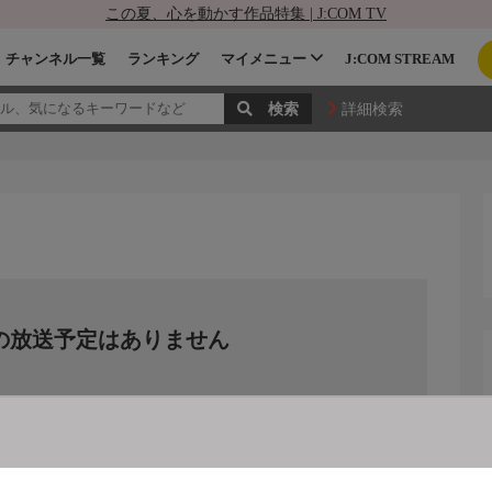
この夏、心を動かす作品特集 | J:COM TV
チャンネル一覧
ランキング
マイメニュー
J:COM STREAM
詳細検索
の放送予定はありません