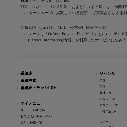
番組データ提供元：IPG Inc.
TiVo、Gガイド、G-GUIDE、およびGガイドロゴは、米国T
このホームページに掲載している記事・写真等あらゆる素
Official Program Data Mark（公式番組情報マーク）
このマークは「Official Program Data Mark」といい
「SI(Service Information)情報」を利用したサービ
番組表
ジャンル
番組検索
洋画
邦画
番組表・チラシPDF
海外ドラマ
国内ドラマ
マイメニュー
アジアドラマ
リモート録画予約
韓流まつり
お気に入りチャンネル
スポーツ
見たい番組一覧