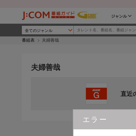
ジャンル
番組表
夫婦善哉
夫婦善哉
直近
エラー