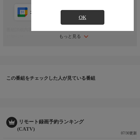
カレンダー登録
アプリ視聴
放送中
OK
番組詳細内容
もっと見る
お知らせ
日本初のショッピング専門チャンネルとして1996年にスタート。
ファッション、ビューティー、ホームグッズ、グルメなど、バイ
ヤーが厳選した商品を24時間ご紹介。世界中の逸品に出会う喜び
を生放送ならではの臨場感と一緒にお楽しみください。
＊番組および商品内容に変更が生じる場合もございます。
この番組をチェックした人が見ている番組
ＨＰ：https://www.shopch.jp
リモート録画予約ランキング
(CATV)
07/30更新