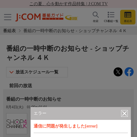
この夏、心を動かす作品特集 | J:COM TV
検索
CS番組一覧
番組表
番組表
番組の一時中断のお知らせ - ショップチャンネル ４Ｋ
番組の一時中断のお知らせ - ショップチ
ャンネル ４Ｋ
放送スケジュール一覧
前回の放送
番組の一時中断のお知らせ
8月4日(火)
01:00〜01:01
エラー
Ch.430
ショップチャンネル ４Ｋ
通信に問題が発生しました[error]