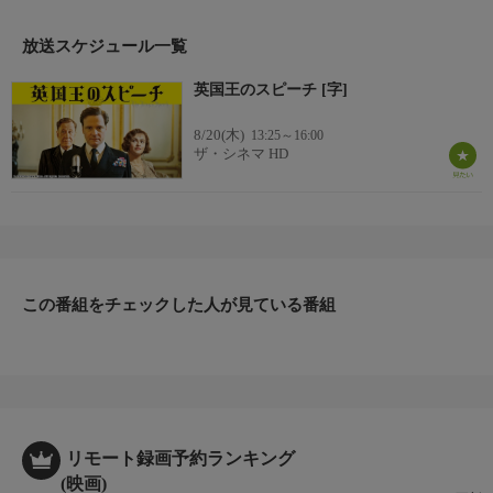
分・カラー)
【監督】トム・フーパー
放送スケジュール一覧
【出演】コリン・ファース、ジェフリー・ラッシュ、ヘレナ・ボ
英国王のスピーチ [字]
ナム＝カーターほか
8/20(木)
13:25～16:00
ザ・シネマ HD
この番組をチェックした人が見ている番組
リモート録画予約ランキング
(映画)