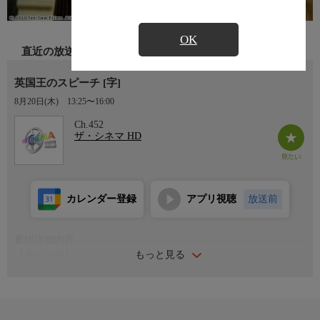
OK
直近の放送
英国王のスピーチ [字]
8月20日(木)
13:25〜16:00
Ch.452
ザ・シネマ HD
カレンダー登録
アプリ視聴
放送前
番組詳細内容
もっと見る
【番組詳細】
吃音を克服し、歴史に残る名スピーチで戦時下の国民を奮い立た
せた英国王ジョージ６世を、コリン・ファースが繊細に好演しア
カデミー主演男優賞に輝いた伝記ドラマ。他にも作品賞・監督賞
など全４部門受賞。(2010年・イギリス／オーストラリア・119