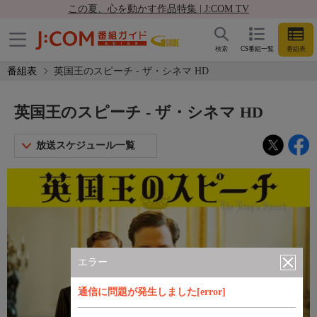
この夏、心を動かす作品特集 | J:COM TV
検索
CS番組一覧
番組表
番組表
英国王のスピーチ - ザ・シネマ HD
英国王のスピーチ - ザ・シネマ HD
放送スケジュール一覧
エラー
通信に問題が発生しました[error]