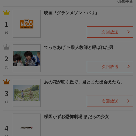
08/06更新
映画『グランメゾン・パリ』
1
次回放送
(-)
でっちあげ 〜殺人教師と呼ばれた男
2
次回放送
(4)
あの花が咲く丘で、君とまた出会えたら。
3
次回放送
(-)
楳図かずお恐怖劇場 まだらの少女
4