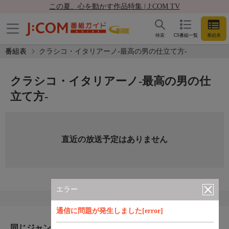
この夏、心を動かす作品特集 | J:COM TV
検索
CS番組一覧
番組表
番組表
クラシコ・イタリアーノ-最高の男の仕立て方-
クラシコ・イタリアーノ-最高の男の仕
立て方-
直近の放送予定はありません
エラー
通信に問題が発生しました[error]
同じジャンルのおすすめ番組