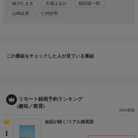
緒川たまき
大場はるか
植田慎一郎
出演者
【出演】緒川たまき，山崎紘菜，大場はるか，植田慎一郎，仁村
山崎紘菜
仁村紗和
紗和
この番組をチェックした人が見ている番組
リモート録画予約ランキング
(趣味／教育)
08/06更新
会話が続く!リアル旅英語
1