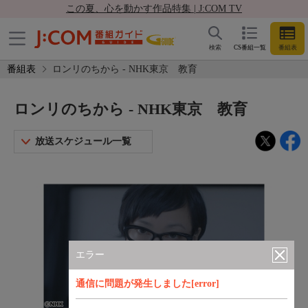
この夏、心を動かす作品特集 | J:COM TV
検索
CS番組一覧
番組表
番組表
ロンリのちから - NHK東京 教育
ロンリのちから - NHK東京 教育
放送スケジュール一覧
エラー
通信に問題が発生しました[error]