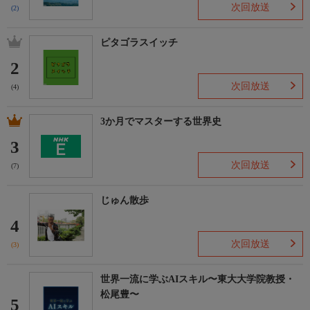
次回放送
(2)
ピタゴラスイッチ
2
次回放送
(4)
3か月でマスターする世界史
3
次回放送
(7)
じゅん散歩
4
次回放送
(3)
世界一流に学ぶAIスキル〜東大大学院教授・
松尾豊〜
5