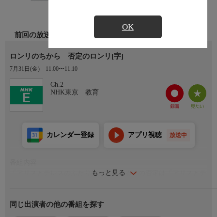
OK
前回の放送
ロンリのちから 否定のロンリ[字]
7月31日(金)
11:00〜11:10
Ch.2
NHK東京 教育
カレンダー登録
アプリ視聴
放送中
番組内容
もっと見る
「アリスとテレスのふたりは、星に帰る」の否定は「アリスとテ
レスのふたりは、星に帰らない」。果たしてこれは正しいだろう
か。一見簡単そうに見える「否定」だが、実は意外な落とし穴が
同じ出演者の他の番組を探す
潜んでいる。論理的思考の基礎となる「否定」について学ぶ。