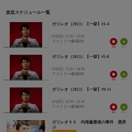
草薙俊平（北村一輝）の指示だった。続けて薫は、蒲田の雑居ビ
ルで起きた“ある事件”について話し始める・・・。
放送スケジュール一覧
【スタッフ】
ガリレオ（2013）【一挙】#1-4
【原作】：東野圭吾「ガリレオの苦悩」「聖女の救済」「虚像の
道化師 ガリレオ７」「禁断の魔術 ガリレオ８」（ともに文藝春
8/9(日)
11:20～15:05
秋刊） 【脚本】：福田靖 【演出】：西坂瑞城、澤田鎌作
ファミリー劇場HD
【キャスト】
【出演】：福山雅治、吉高由里子、澤部佑（ハライチ）、柴咲コ
ガリレオ（2013）【一挙】#5-8
ウ、北村一輝、渡辺いっけい ほか
【サブタイトル】
8/9(日)
15:05～18:50
『#1-4 幻惑す（まどわす）帰ってきた変人！第1話は物理学対
ファミリー劇場HD
念力！！/指標す（しめす）死を呼ぶ水晶振り子！変人vs美少女/
心聴る（きこえる）復讐する亡霊社内連続怪死事件！/曲球る
ガリレオ（2013）【一挙】#9-11
（まがる）姿なき侵入者と魔球の謎！遠隔放火』
【放送・製作】
8/9(日)
18:50～21:45
2013年初放送
ファミリー劇場HD
【話数】
全11話
ガリレオＸＸ 内海薫最後の事件 愚弄
【視聴制限】
ぶ
-