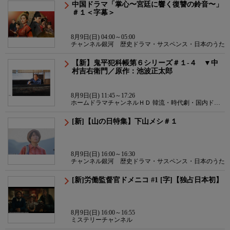
中国ドラマ「掌心〜宮廷に響く復讐の鈴音〜」
＃１＜字幕＞
8月9日(日) 04:00～05:00
チャンネル銀河 歴史ドラマ・サスペンス・日本のうた
【新】鬼平犯科帳第６シリーズ＃１-４ ▼中
村吉右衛門／原作：池波正太郎
8月9日(日) 11:45～17:26
ホームドラマチャンネルＨＤ 韓流・時代劇・国内ドラ
マ
[新]【山の日特集】下山メシ＃１
8月9日(日) 16:00～16:30
チャンネル銀河 歴史ドラマ・サスペンス・日本のうた
[新]労働監督官ドメニコ #1 [字]【独占日本初】
8月9日(日) 16:00～16:55
ミステリーチャンネル