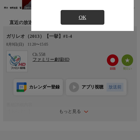
OK
直近の放送
ガリレオ（2013）【一挙】#1-4
8月9日(日)
11:20〜15:05
Ch.558
ファミリー劇場HD
カレンダー登録
アプリ視聴
放送前
番組詳細内容
もっと見る
【あらすじ】
ある日、帝都大学理工学部物理学科の准教授・湯川学（福山雅
治）のもとに貝塚北署の刑事・内海薫（柴咲コウ）が訪れ、昨年
入庁したばかりの新人刑事・岸谷美砂（吉高由里子）を紹介す
る。薫の先輩であり、湯川と大学の同期でもある警視庁の刑事・