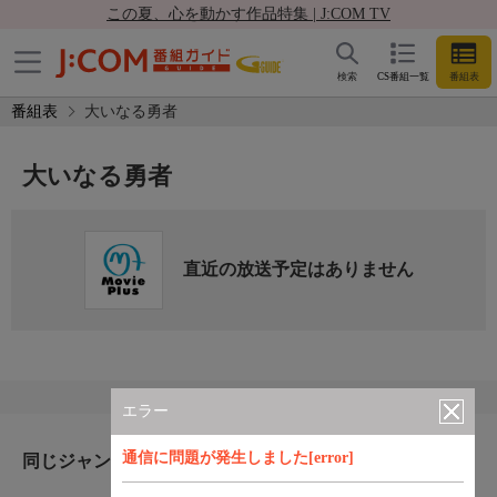
この夏、心を動かす作品特集 | J:COM TV
検索
CS番組一覧
番組表
番組表
大いなる勇者
大いなる勇者
直近の放送予定はありません
エラー
通信に問題が発生しました[error]
同じジャンルのおすすめ番組