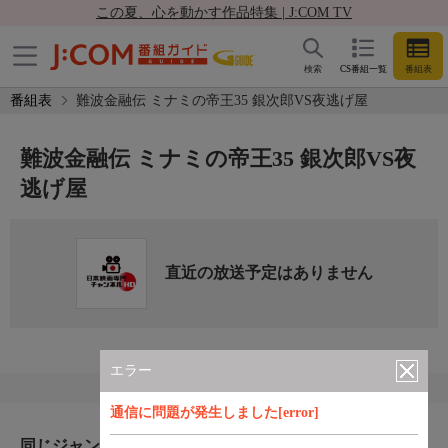
この夏、心を動かす作品特集 | J:COM TV
検索
CS番組一覧
番組表
番組表
難波金融伝 ミナミの帝王35 銀次郎VS夜逃げ屋
難波金融伝 ミナミの帝王35 銀次郎VS夜
逃げ屋
直近の放送予定はありません
エラー
通信に問題が発生しました[error]
同じジャンルのおすすめ番組