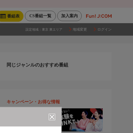
CS番組一覧
加入案内
番組表
地域変更
ログイン
設定地域：
東京 東エリア
同じジャンルのおすすめ番組
キャンペーン・お得な情報