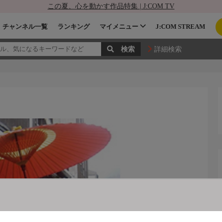
この夏、心を動かす作品特集 | J:COM TV
チャンネル一覧
ランキング
マイメニュー
J:COM STREAM
詳細検索