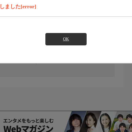
した[error]
OK
の放送予定はありません