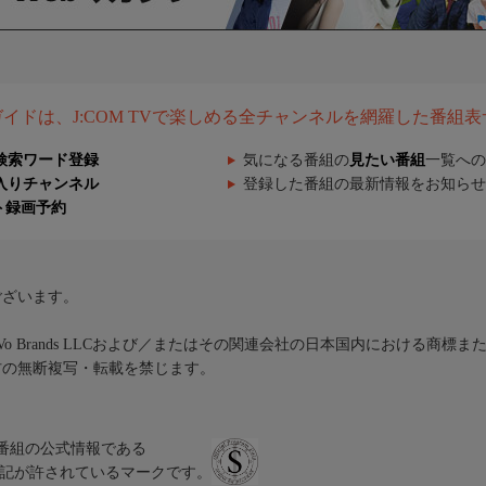
組ガイドは、J:COM TVで楽しめる全チャンネルを網羅した番組
検索ワード登録
気になる番組の
見たい番組
一覧への
入りチャンネル
登録した番組の最新情報をお知らせ
ト録画予約
ございます。
iVo Brands LLCおよび／またはその関連会社の日本国内における商標
材の無断複写・転載を禁じます。
、テレビ番組の公式情報である
スにのみ表記が許されているマークです。