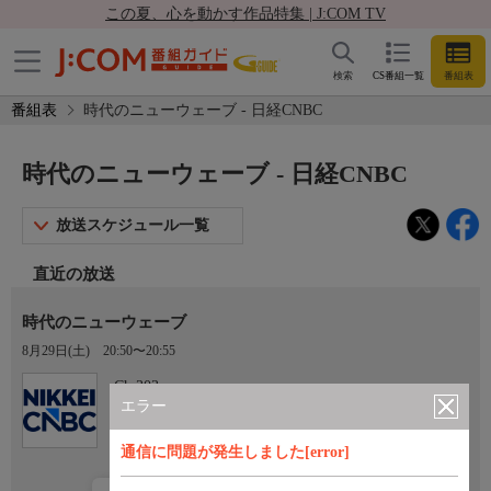
この夏、心を動かす作品特集 | J:COM TV
検索
CS番組一覧
番組表
番組表
時代のニューウェーブ - 日経CNBC
時代のニューウェーブ - 日経CNBC
放送スケジュール一覧
直近の放送
時代のニューウェーブ
8月29日(土)
20:50〜20:55
Ch.303
日経CNBC
エラー
通信に問題が発生しました[error]