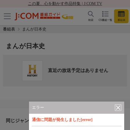
この夏、心を動かす作品特集 | J:COM TV
検索
CS番組一覧
番組表
番組表
まんが日本史
まんが日本史
直近の放送予定はありません
エラー
通信に問題が発生しました[error]
同じジャンルのおすすめ番組