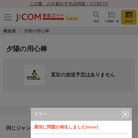
この夏、心を動かす作品特集 | J:COM TV
検索
CS番組一覧
番組表
番組表
夕陽の用心棒
夕陽の用心棒
直近の放送予定はありません
エラー
通信に問題が発生しました[error]
同じジャンルのおすすめ番組