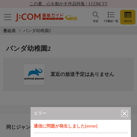
この夏、心を動かす作品特集 | J:COM TV
検索
CS番組一覧
番組表
番組表
パンダ幼稚園2
パンダ幼稚園2
直近の放送予定はありません
エラー
通信に問題が発生しました[error]
同じジャンルのおすすめ番組