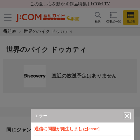
この夏、心を動かす作品特集 | J:COM TV
検索
CS番組一覧
番組表
番組表
世界のバイク ドゥカティ
世界のバイク ドゥカティ
直近の放送予定はありません
エラー
通信に問題が発生しました[error]
同じジャンルのおすすめ番組