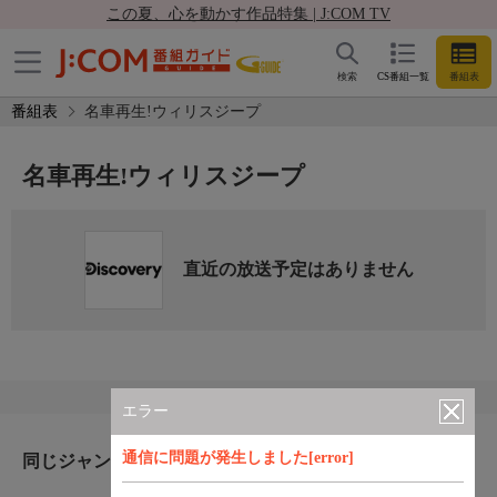
この夏、心を動かす作品特集 | J:COM TV
検索
CS番組一覧
番組表
番組表
名車再生!ウィリスジープ
名車再生!ウィリスジープ
直近の放送予定はありません
エラー
通信に問題が発生しました[error]
同じジャンルのおすすめ番組