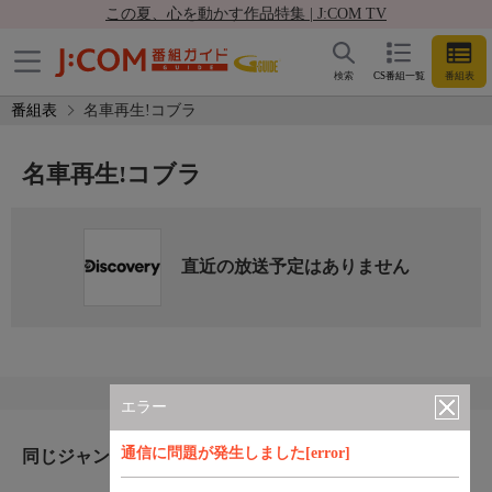
この夏、心を動かす作品特集 | J:COM TV
検索
CS番組一覧
番組表
番組表
名車再生!コブラ
名車再生!コブラ
直近の放送予定はありません
エラー
通信に問題が発生しました[error]
同じジャンルのおすすめ番組