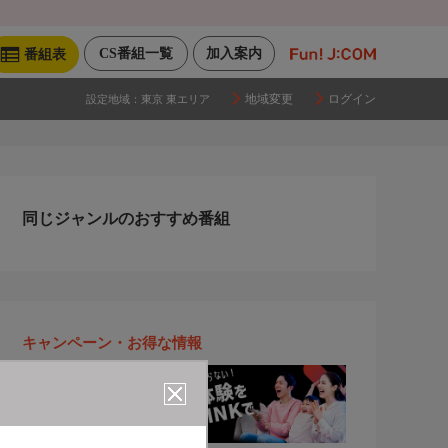
CS番組一覧
加入案内
番組表
地域変更
ログイン
設定地域：
東京 東エリア
同じジャンルのおすすめ番組
キャンペーン・お得な情報