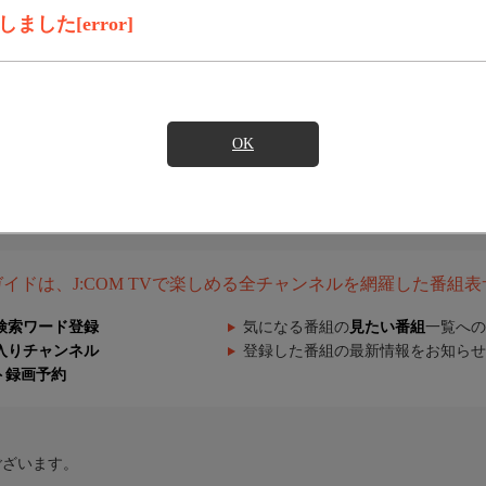
した[error]
OK
組ガイドは、J:COM TVで楽しめる全チャンネルを網羅した番組
検索ワード登録
気になる番組の
見たい番組
一覧への
入りチャンネル
登録した番組の最新情報をお知らせ
ト録画予約
ございます。