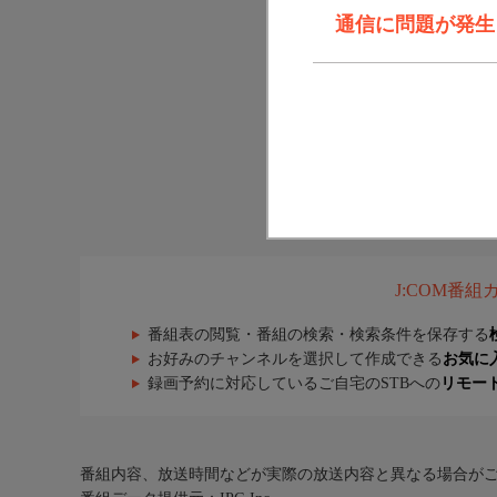
通信に問題が発生しま
J:COM番
番組表の閲覧・番組の検索・検索条件を保存する
お好みのチャンネルを選択して作成できる
お気に
録画予約に対応しているご自宅のSTBへの
リモー
番組内容、放送時間などが実際の放送内容と異なる場合が