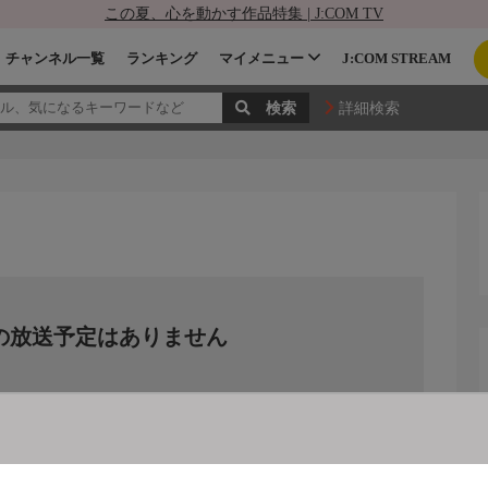
この夏、心を動かす作品特集 | J:COM TV
チャンネル一覧
ランキング
マイメニュー
J:COM STREAM
詳細検索
の放送予定はありません