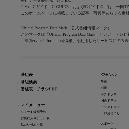
番組データ提供元：IPG Inc.
TiVo、Gガイド、G-GUIDE、およびGガイドロゴは、米国T
このホームページに掲載している記事・写真等あらゆる素
Official Program Data Mark（公式番組情報マーク）
このマークは「Official Program Data Mark」といい
「SI(Service Information)情報」を利用したサービ
番組表
ジャンル
番組検索
洋画
邦画
番組表・チラシPDF
海外ドラマ
国内ドラマ
マイメニュー
アジアドラマ
リモート録画予約
韓流まつり
お気に入りチャンネル
スポーツ
見たい番組一覧