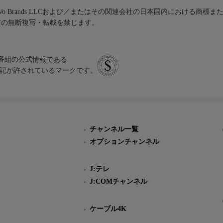
iVo Brands LLCおよび／またはその関連会社の日本国内における商標
材の無断複写・転載を禁じます。
、テレビ番組の公式情報である
スにのみ表記が許されているマークです。
チャンネル一覧
オプションチャンネル
J:テレ
J:COMチャンネル
ケーブル4K