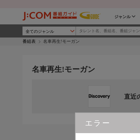
ジャンル
番組表
名車再生!モーガン
名車再生!モーガン
直近
エラー