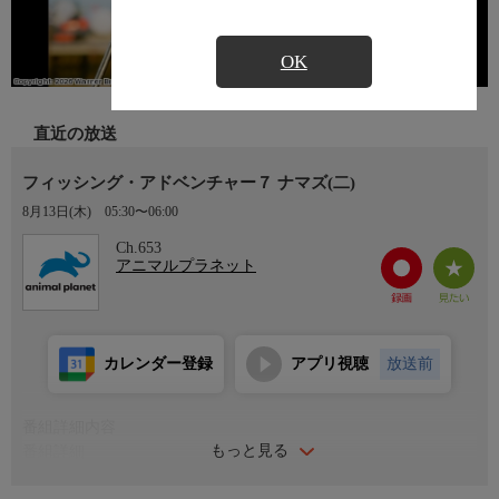
OK
直近の放送
フィッシング・アドベンチャー７ ナマズ(二)
8月13日(木)
05:30〜06:00
Ch.653
アニマルプラネット
カレンダー登録
アプリ視聴
放送前
番組詳細内容
もっと見る
番組詳細
エリックはナマズで知られているテネシー州の地を訪ねる。彼