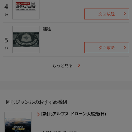
4
次回放送
(-)
犠牲
5
次回放送
(-)
もっと見る
同じジャンルのおすすめ番組
[新]北アルプス ドローン大縦走(日)