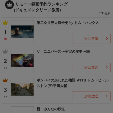
リモート録画予約ランキング
(ドキュメンタリー／教養)
07/30更新
第二次世界大戦全史 by トム・ハンクス
1
次回放送
(1)
ザ・ユニバース〜宇宙の歴史〜S6
2
次回放送
(-)
ポンペイの失われた物語 WITH トム・ヒドル
ストン 声:平川大輔
3
次回放送
(-)
新・みんなの鉄道