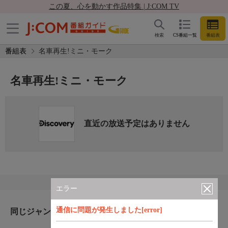
この夏、心を動かす作品特集 | J:COM TV
検索
CS番組一覧
番組表
番組表
名車再生!ミニ・モーク
名車再生!ミニ・モーク
直近の放送予定はありません
エラー
通信に問題が発生しました[error]
同じジャンルのおすすめ番組