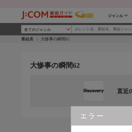
ジャンル
番組表
大惨事の瞬間62
大惨事の瞬間62
直近
エラー