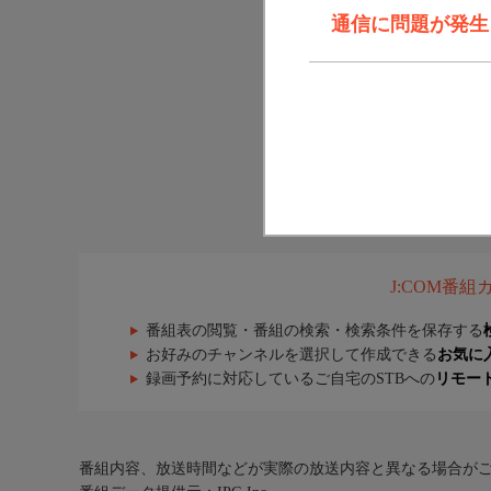
通信に問題が発生しま
J:COM番
番組表の閲覧・番組の検索・検索条件を保存する
お好みのチャンネルを選択して作成できる
お気に
録画予約に対応しているご自宅のSTBへの
リモー
番組内容、放送時間などが実際の放送内容と異なる場合が