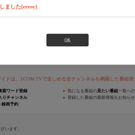
した[error]
OK
組ガイドは、J:COM TVで楽しめる全チャンネルを網羅した番組
検索ワード登録
気になる番組の
見たい番組
一覧への
入りチャンネル
登録した番組の最新情報をお知らせ
ト録画予約
ございます。