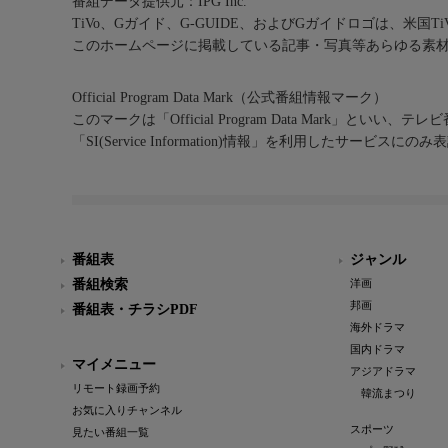
番組データ提供元：IPG Inc.
TiVo、Gガイド、G-GUIDE、およびGガイドロゴは、米国T
このホームページに掲載している記事・写真等あらゆる素
Official Program Data Mark（公式番組情報マーク）
このマークは「Official Program Data Mark」といい
「SI(Service Information)情報」を利用したサービ
番組表
ジャンル
番組検索
洋画
邦画
番組表・チラシPDF
海外ドラマ
国内ドラマ
マイメニュー
アジアドラマ
リモート録画予約
韓流まつり
お気に入りチャンネル
スポーツ
見たい番組一覧