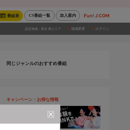
CS番組一覧
加入案内
番組表
地域変更
ログイン
設定地域：
東京 東エリア
同じジャンルのおすすめ番組
キャンペーン・お得な情報