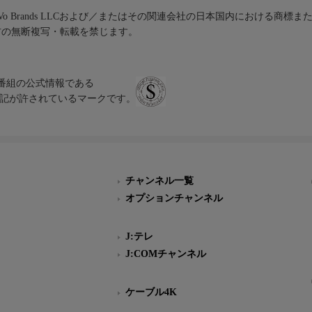
iVo Brands LLCおよび／またはその関連会社の日本国内における商標
材の無断複写・転載を禁じます。
、テレビ番組の公式情報である
スにのみ表記が許されているマークです。
チャンネル一覧
オプションチャンネル
J:テレ
J:COMチャンネル
ケーブル4K