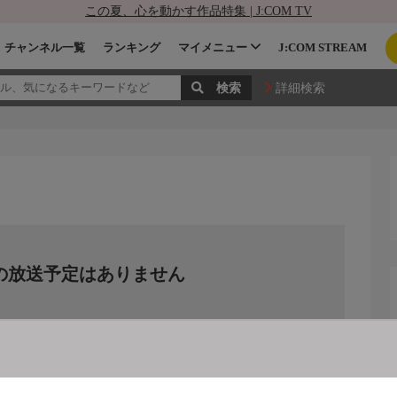
この夏、心を動かす作品特集 | J:COM TV
チャンネル一覧
ランキング
マイメニュー
J:COM STREAM
詳細検索
の放送予定はありません