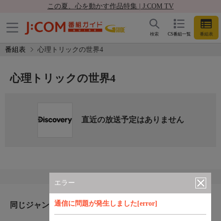
この夏、心を動かす作品特集 | J:COM TV
検索
CS番組一覧
番組表
番組表
心理トリックの世界4
心理トリックの世界4
直近の放送予定はありません
エラー
通信に問題が発生しました[error]
同じジャンルのおすすめ番組