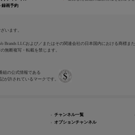
ト録画予約
ございます。
iVo Brands LLCおよび／またはその関連会社の日本国内における商標
材の無断複写・転載を禁じます。
、テレビ番組の公式情報である
スにのみ表記が許されているマークです。
チャンネル一覧
オプションチャンネル