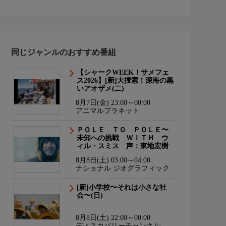
同じジャンルのおすすめ番組
【シャークWEEK！サメフェ
ス2026】[新]大捜索！深海の黒
いアオザメ(二)
8月7日(金) 23:00～00:00
アニマルプラネット
ＰＯＬＥ ＴＯ ＰＯＬＥ〜
未知への挑戦 ＷＩＴＨ ウ
ィル・スミス 声：東地宏樹
8月8日(土) 03:00～04:00
ナショナル ジオグラフィック
[新]小学校〜それは小さな社
会〜(日)
8月8日(土) 22:00～00:00
ディスカバリーチャンネル