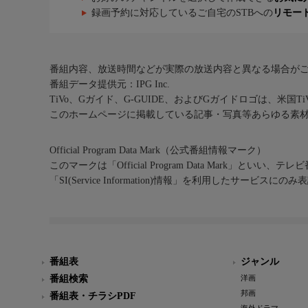
録画予約に対応しているご自宅のSTBへの
リモー
番組内容、放送時間などが実際の放送内容と異なる場合が
番組データ提供元：IPG Inc.
TiVo、Gガイド、G-GUIDE、およびGガイドロゴは、米国T
このホームページに掲載している記事・写真等あらゆる素
Official Program Data Mark（公式番組情報マーク）
このマークは「Official Program Data Mark」といい
「SI(Service Information)情報」を利用したサービ
番組表
ジャンル
番組検索
洋画
邦画
番組表・チラシPDF