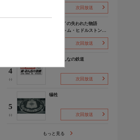
次回放送
(-)
ポンペイの失われた物語
WITH トム・ヒドルストン
3
声:平川大輔
次回放送
(-)
新・みんなの鉄道
4
次回放送
(-)
犠牲
5
次回放送
(-)
もっと見る