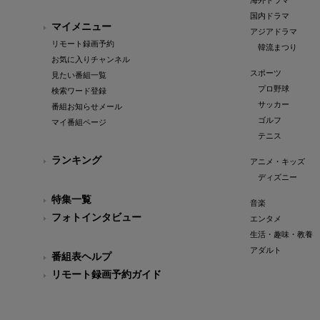
海外ドラマ
国内ドラマ
マイメニュー
アジアドラマ
リモート録画予約
韓流まつり
お気に入りチャンネル
スポーツ
見たい番組一覧
プロ野球
検索ワード登録
サッカー
番組お知らせメール
ゴルフ
マイ番組ページ
テニス
ランキング
アニメ・キッズ
ディズニー
特集一覧
音楽
フォトインタビュー
エンタメ
生活・趣味・教養
アダルト
番組表ヘルプ
リモート録画予約ガイド