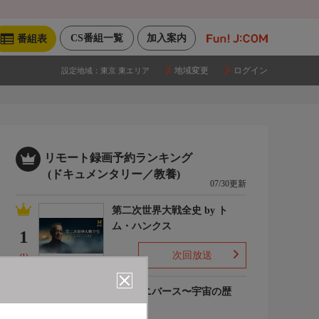
CS番組一覧
加入案内
番組表
地域変更
ログイン
設定地域：
東京 東エリア
リモート録画予約ランキング
(ドキュメンタリー／教養)
07/30更新
第二次世界大戦全史 by ト
ム・ハンクス
1
次回放送
(1)
ザ・ユニバース〜宇宙の歴
史〜S6
2