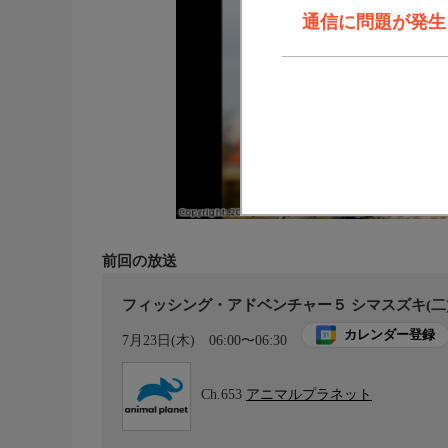
通信に問題が発生しま
前回の放送
フィッシング・アドベンチャー５ シマスズキ(二
カレンダー登録
7月23日(木)
06:00〜06:30
Ch.653
アニマルプラネット