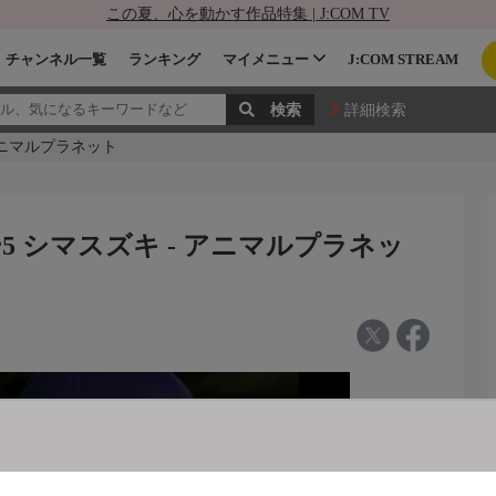
この夏、心を動かす作品特集 | J:COM TV
チャンネル一覧
ランキング
マイメニュー
J:COM STREAM
詳細検索
アニマルプラネット
 シマスズキ - アニマルプラネッ