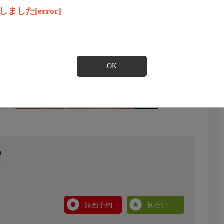
した[error]
OK
)
録画予約
見たい